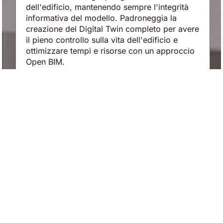
dell'edificio, mantenendo sempre l'integrità
informativa del modello. Padroneggia la
creazione del Digital Twin completo per avere
il pieno controllo sulla vita dell'edificio e
ottimizzare tempi e risorse con un approccio
Open BIM.
Marlon Boshi
Director Sales Italy & Eastern
Europe Graphisoft
Guida lo sviluppo strategico di
Graphisoft nei mercati del Sud ed
Est Europa, con una profonda
esperienza nella digitalizzazione dei
processi per il settore AEC.