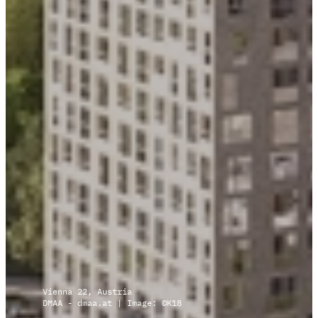
Vienna 22, Austria
DMAA - dmaa.at | Image: ©K18